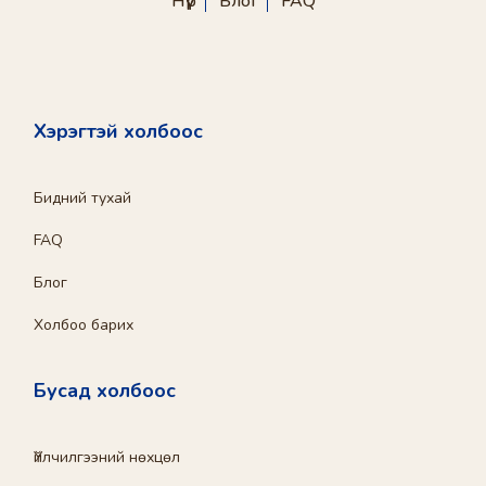
Нүүр
Блог
FAQ
Хэрэгтэй холбоос
Бидний тухай
FAQ
Блог
Холбоо барих
Бусад холбоос
Үйлчилгээний нөхцөл