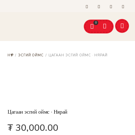
shop@bog.mn
+976-99054946
Хүргэлттэй
0
Эсгий бүтээгдэхүүн
Ноолууран бүтээгдэхүүн
Арчилгаа
малгай ороолт хослол
эсгий оймс
НҮҮР
/
ЭСГИЙ ОЙМС
/
ЦАГААН ЭСГИЙ ОЙМС · НЯРАЙ
Цагаан эсгий оймс · Нярай
₮
30,000.00