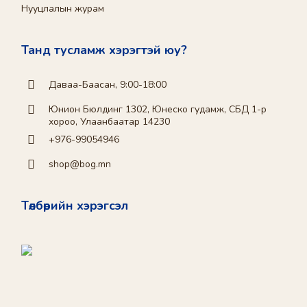
Нууцлалын журам
Танд тусламж хэрэгтэй юу?
Даваа-Баасан, 9:00-18:00
Юнион Бюлдинг 1302, Юнеско гудамж, СБД 1-р
хороо, Улаанбаатар 14230
+976-99054946
shop@bog.mn
Төлбөрийн хэрэгсэл