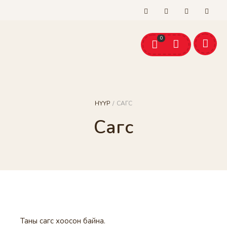
shop@bog.mn
+976-99054946
Хүргэлттэй
0
Эсгий бүтээгдэхүүн
Ноолууран бүтээгдэхүүн
Арчилгаа
малгай ороолт хослол
эсгий оймс
НҮҮР
/
САГС
Сагс
Таны сагс хоосон байна.