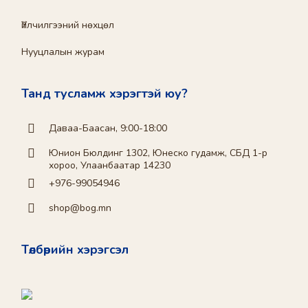
Үйлчилгээний нөхцөл
Нууцлалын журам
Танд тусламж хэрэгтэй юу?
Даваа-Баасан, 9:00-18:00
Юнион Бюлдинг 1302, Юнеско гудамж, СБД 1-р
хороо, Улаанбаатар 14230
+976-99054946
shop@bog.mn
Төлбөрийн хэрэгсэл