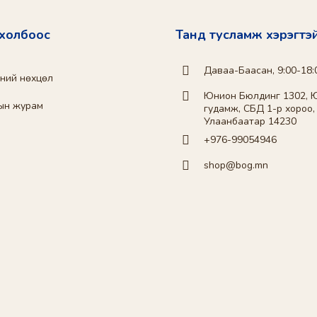
 холбоос
Танд тусламж хэрэгтэ
Даваа-Баасан, 9:00-18:
эний нөхцөл
Юнион Бюлдинг 1302, 
ын журам
гудамж, СБД 1-р хороо,
Улаанбаатар 14230
+976-99054946
shop@bog.mn