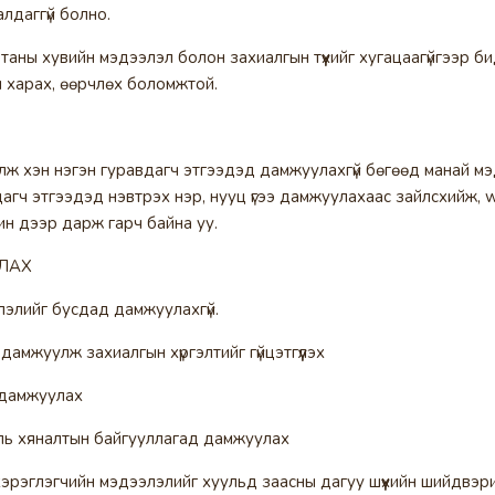
лдаггүй болно.
 таны хувийн мэдээлэл болон захиалгын түүхийг хугацаагүйгээр 
 харах, өөрчлөх боломжтой.
лж хэн нэгэн гуравдагч этгээдэд дамжуулахгүй бөгөөд манай м
дагч этгээдэд нэвтрэх нэр, нууц үгээ дамжуулахаас зайлсхийж, w
ин дээр дарж гарч байна уу.
ЛАХ
лэлийг бусдад дамжуулахгүй.
 дамжуулж захиалгын хүргэлтийг гүйцэтгүүлэх
д дамжуулах
ууль хяналтын байгууллагад дамжуулах
 хэрэглэгчийн мэдээлэлийг хуульд заасны дагуу шүүхийн шийдвэри