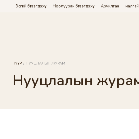
Эсгий бүтээгдэхүүн
Ноолууран бүтээгдэхүүн
Арчилгаа
малгай
НҮҮР
/
НУУЦЛАЛЫН ЖУРАМ
Нууцлалын жура