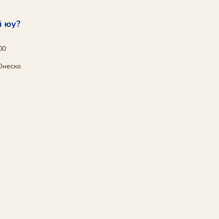
й юу?
00
Юнеско