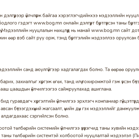
Дата ашиглах журам
манай
-д тусгагдсан нөхцлийн дагуу
ашиглагдаж, хадгалагдах болно.
элгүүрээр үйлчлүүлж байгаа хэрэглэгчдийнхээ мэдээллийн нууцлал
одлого гэдэгт www.bog.mn онлайн дэлгүүрт бүртгүүлсэн таны бүр
БҮРТГҮҮЛЭХ
хүү Мэдээллийн нууцлалын нөхцлүүд нь манай www.bog.mn сайт до
амжин өөр вэб сайт руу орж, тэнд бүртгэлийн мэдээллээ оруулса
эдээллийн санд аюулгүйгээр хадгалагдах болно. Та өөрөө оруул
рих, захиалгыг хүргэж өгөх, танд илүү тохиромжтой гэж үзсэн бүт
х, цааш цаашдын үйлчилгээгээ сайжруулахад ашиглана.
ээ бид гуравдагч хүргэлтийн үйлчилгээ эрхлэгч компаниар гүйцэтгү
 авсан бүтээгдэхүүний жагсаалт, үнийн дүн гэх мэдээллийг дамжуулж 
 алдагдахаас сэргийлсэн болно.
отой төлбөрийн системийн үйлчилгээ үзүүлэгчид таны хувийн мэд
таны төлбөрийн системтэй холбоотой нууцлалтай мэдээлэл (Пин к