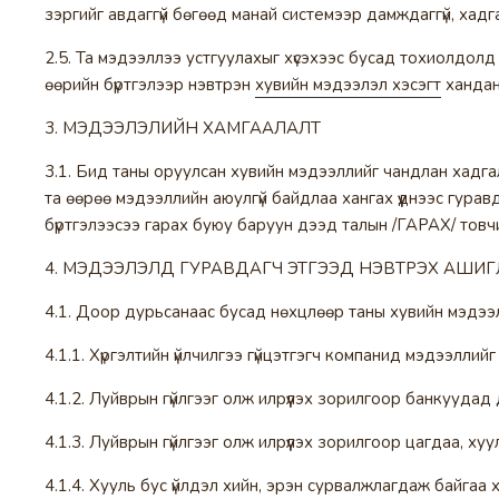
зэргийг авдаггүй бөгөөд манай системээр дамждаггүй, хадга
2.5. Та мэдээллээ устгуулахыг хүсэхээс бусад тохиолдолд
өөрийн бүртгэлээр нэвтрэн
хувийн мэдээлэл хэсэгт
хандан
3. МЭДЭЭЛЭЛИЙН ХАМГААЛАЛТ
3.1. Бид таны оруулсан хувийн мэдээллийг чандлан хадга
та өөрөө мэдээллийн аюулгүй байдлаа хангах үүднээс гурав
бүртгэлээсээ гарах буюу баруун дээд талын /ГАРАХ/ товч
4. МЭДЭЭЛЭЛД ГУРАВДАГЧ ЭТГЭЭД НЭВТРЭХ АШИГ
4.1. Доор дурьсанаас бусад нөхцлөөр таны хувийн мэдээ
4.1.1. Хүргэлтийн үйлчилгээ гүйцэтгэгч компанид мэдээллийг
4.1.2. Луйврын гүйлгээг олж илрүүлэх зорилгоор банкууда
4.1.3. Луйврын гүйлгээг олж илрүүлэх зорилгоор цагдаа, х
4.1.4. Хууль бус үйлдэл хийн, эрэн сурвалжлагдаж байгаа