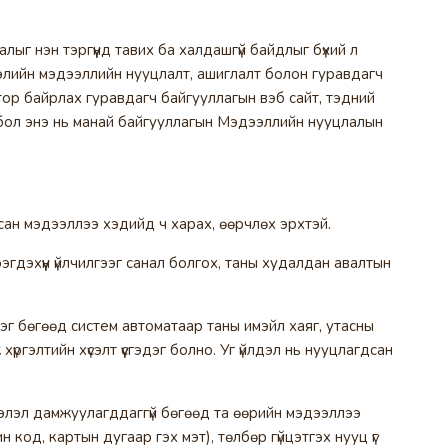
ыг нэн тэргүүнд тавих ба халдашгүй байдлыг бүхий л
тгэлийн мэдээллийн нууцлалт, ашиглалт болон гуравдагч
тор байрлах гуравдагч байгууллагын вэб сайт, тэдний
н бол энэ нь манай байгууллагын Мэдээллийн нууцлалын
сан мэдээллээ хэдийд ч харах, өөрчлөх эрхтэй.
ээгдэхүүн үйлчилгээг санал болгох, таны худалдан авалтын
үлдэг бөгөөд систем автоматаар таны имэйл хаяг, утасны
хүргэлтийн хүсэлт үүсгэдэг болно. Уг үйлдэл нь нууцлагдсан
ээлэл дамжуулагддаггүй бөгөөд та өөрийн мэдээллээ
од, картын дугаар гэх мэт), төлбөр гүйцэтгэх нууц үг