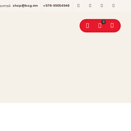
shop@bog.mn
+976-99054946
гэлттэй
0