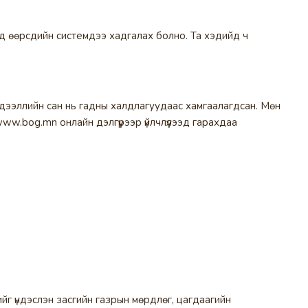
бид өөрсдийн системдээ хадгалах болно. Та хэдийд ч
эдээллийн сан нь гадны халдлагуудаас хамгаалагдсан. Мөн
ww.bog.mn онлайн дэлгүүрээр үйлчлүүлээд гарахдаа
йг үндэслэн засгийн газрын мөрдлөг, цагдаагийн