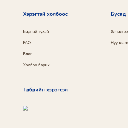
Хэрэгтэй холбоос
Бусад
Бидний тухай
Үйлчилгэ
FAQ
Нууцлал
Блог
Холбоо барих
Төлбөрийн хэрэгсэл