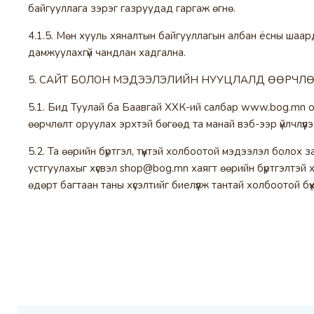
байгууллага зэрэг газруудад гаргаж өгнө.
4.1.5. Мөн хууль хяналтын байгууллагын албан ёсны шаа
дамжуулахгүй чандлан хадгална.
5. САЙТ БОЛОН МЭДЭЭЛЭЛИЙН НУУЦЛАЛД ӨӨРЧЛӨ
5.1. Бид Туулай ба Баавгай ХХК-ий салбар www.bog.mn он
өөрчлөлт оруулах эрхтэй бөгөөд та манай вэб-ээр үйлчлүү
5.2. Та өөрийн бүртгэл, түүнтэй холбоотой мэдээлэл болох 
устгуулахыг хүсвэл shop@bog.mn хаягт өөрийн бүртгэлтэй х
өдөрт багтаан таны хүсэлтийг биелүүлж тантай холбоотой бү