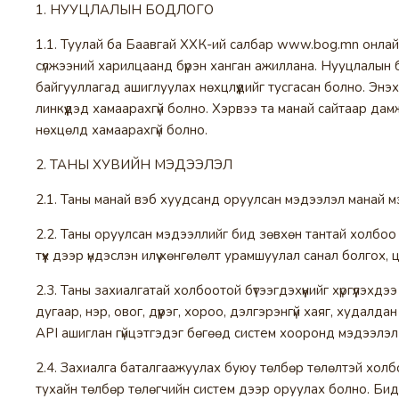
1. НУУЦЛАЛЫН БОДЛОГО
1.1. Туулай ба Баавгай ХХК-ий салбар www.bog.mn онлайн д
сүлжээний харилцаанд бүрэн ханган ажиллана. Нууцлалын б
байгууллагад ашиглуулах нөхцлүүдийг тусгасан болно. Энэ
линкүүдэд хамаарахгүй болно. Хэрвээ та манай сайтаар д
нөхцөлд хамаарахгүй болно.
2. ТАНЫ ХУВИЙН МЭДЭЭЛЭЛ
2.1. Таны манай вэб хуудсанд оруулсан мэдээлэл манай м
2.2. Таны оруулсан мэдээллийг бид зөвхөн тантай холбоо ба
түүх дээр үндэслэн илүү хөнгөлөлт урамшуулал санал болго
2.3. Таны захиалгатай холбоотой бүтээгдэхүүнийг хүргүүлэхд
дугаар, нэр, овог, дүүрэг, хороо, дэлгэрэнгүй хаяг, худалдан
API ашиглан гүйцэтгэдэг бөгөөд систем хооронд мэдээлэл
2.4. Захиалга баталгаажуулах буюу төлбөр төлөлтэй холбо
тухайн төлбөр төлөгчийн систем дээр оруулах болно. Бид 