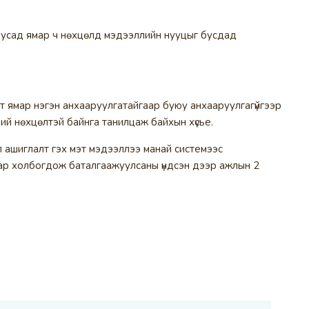
 бусад ямар ч нөхцөлд мэдээллийн нууцыг бусдад
т ямар нэгэн анхааруулгатайгаар буюу анхааруулгагүйгээр
ий нөхцөлтэй байнга танилцаж байхын хүсье.
сэл ашиглалт гэх мэт мэдээллээ манай системээс
тсаар холбогдож баталгаажуулсаны үндсэн дээр ажлын 2