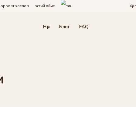
 ороолт хослол
эсгий оймс
Хүр
НАМАЙГ САНА
Нүүр
Блог
FAQ
НЭВТРЭХ
Нууц үгээ мартсан?
REQUIRED
ИМЭЙЛ ХАЯГ
*
м
A link to set a new password will be sent to your email
address.
Facebook-ээр нэвтрэх/бүртгүүлэх
Бүртгүүлэхэд ашиглагдаж буй таны өгөгдөл буюу мэдээлэл