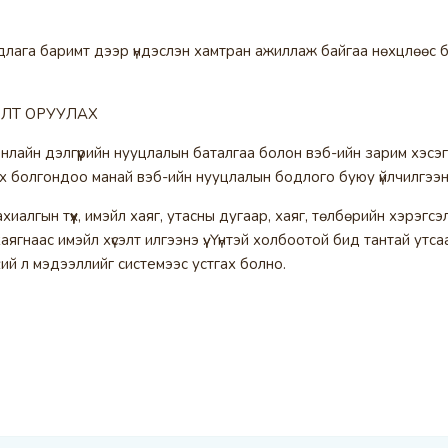
рдлага баримт дээр үндэслэн хамтран ажиллаж байгаа нөхцлөөс
ЛТ ОРУУЛАХ
лайн дэлгүүрийн нууцлалын баталгаа болон вэб-ийн зарим хэсэг
лэх болгондоо манай вэб-ийн нууцлалын бодлого буюу үйлчилгээн
захиалгын түүх, имэйл хаяг, утасны дугаар, хаяг, төлбөрийн хэрэг
аягнаас имэйл хүсэлт илгээнэ үү. Үүнтэй холбоотой бид тантай у
хий л мэдээллийг системээс устгах болно.