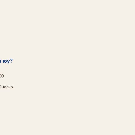
й юу?
00
Юнеско