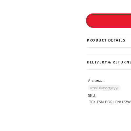
Дата ашиглах журам
манай
-д тусгагдсан нөхцлийн дагуу
ашиглагдаж, хадгалагдах болно.
БҮРТГҮҮЛЭХ
PRODUCT DETAILS
DELIVERY & RETURN
Ангилал:
Эсгий бүтээгдэхүүн
SKU:
TFX-FSN-BORLGNU2ZW