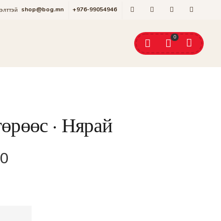
shop@bog.mn
+976-99054946
гэлттэй
0
гөрөөс · Нярай
0