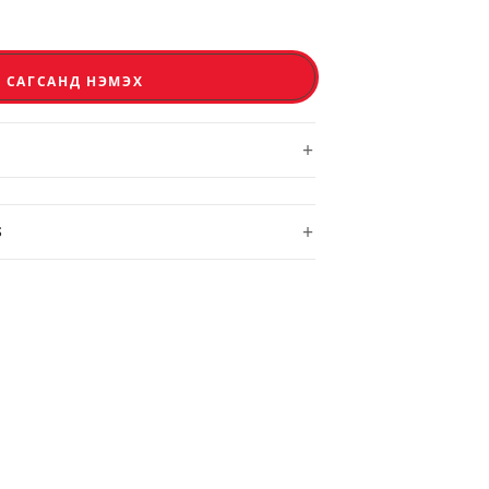
САГСАНД НЭМЭХ
+
+
S