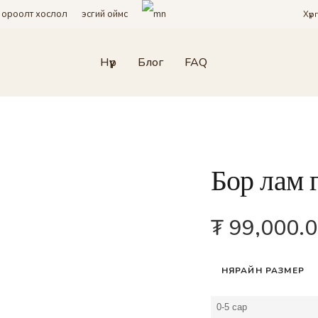
 ороолт хослол
эсгий оймс
Хүр
НАМАЙГ САНА
Нүүр
Блог
FAQ
НЭВТРЭХ
Нууц үгээ мартсан?
REQUIRED
ИМЭЙЛ ХАЯГ
*
Бор лам 
A link to set a new password will be sent to your email
₮
99,000.0
address.
Facebook-ээр нэвтрэх/бүртгүүлэх
НЯРАЙН РАЗМЕР
Бүртгүүлэхэд ашиглагдаж буй таны өгөгдөл буюу мэдээлэл