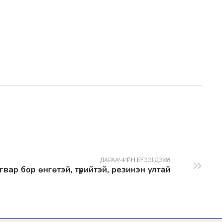
ДАРААЧИЙН БҮТЭЭГДЭХҮҮН
гвар бор өнгөтэй, түрийтэй, резинэн ултай