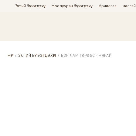
Эсгий бүтээгдэхүүн
Ноолууран бүтээгдэхүүн
Арчилгаа
малгай
НҮҮР
/
ЭСГИЙ БҮТЭЭГДЭХҮҮН
/
БОР ЛАМ ГӨРӨӨС · НЯРАЙ