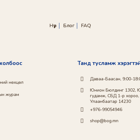
Нүүр
Блог
FAQ
 холбоос
Танд тусламж хэрэгтэ
Даваа-Баасан, 9:00-18:
эний нөхцөл
Юнион Бюлдинг 1302, 
ын журам
гудамж, СБД 1-р хороо,
Улаанбаатар 14230
+976-99054946
shop@bog.mn